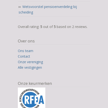
Wetsvoorstel pensioenverdeling bij
scheiding
5,0
Overall rating:
5
out of
5
based on
2
reviews.
rating
based
Over ons
on
12.345
Ons team
ratings
Contact
Onze vereniging
Alle vestigingen
Onze keurmerken