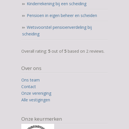
Kinderrekening bij een scheiding
Pensioen in eigen beheer en scheiden
Wetsvoorstel pensioenverdeling bij
scheiding
5,0
Overall rating:
5
out of
5
based on
2
reviews.
rating
based
Over ons
on
12.345
Ons team
ratings
Contact
Onze vereniging
Alle vestigingen
Onze keurmerken