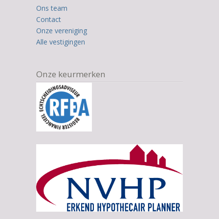
12.345
Ons team
ratings
Contact
Onze vereniging
Alle vestigingen
Onze keurmerken