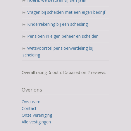
Hoera, we bestaan vijftien jaar!
Vragen bij scheiden met een eigen bedrijf
Kinderrekening bij een scheiding
Pensioen in eigen beheer en scheiden
Wetsvoorstel pensioenverdeling bij
scheiding
5,0
Overall rating:
5
out of
5
based on
2
reviews.
rating
based
Over ons
on
12.345
Ons team
ratings
Contact
Onze vereniging
Alle vestigingen