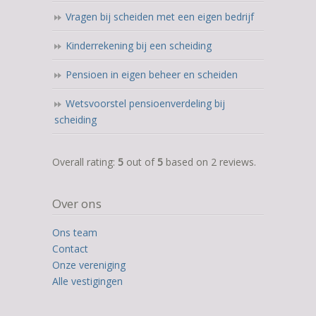
Vragen bij scheiden met een eigen bedrijf
Kinderrekening bij een scheiding
Pensioen in eigen beheer en scheiden
Wetsvoorstel pensioenverdeling bij
scheiding
5,0
Overall rating:
5
out of
5
based on
2
reviews.
rating
based
Over ons
on
12.345
Ons team
ratings
Contact
Onze vereniging
Alle vestigingen