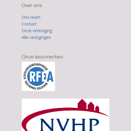
based
Over ons
on
12.345
Ons team
ratings
Contact
Onze vereniging
Alle vestigingen
Onze keurmerken