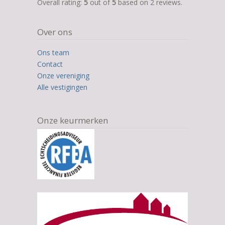
5,0
Overall rating:
5
out of
5
based on
2
reviews.
rating
based
Over ons
on
12.345
Ons team
ratings
Contact
Onze vereniging
Alle vestigingen
Onze keurmerken